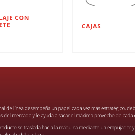
LAJE CON
ETE
CAJAS
nal de línea desempeña un papel cada vez más estratégico, de
as del mercado y le ayuda a sacar el máximo provecho de cada
roducto se traslada hacia la máquina mediante un empujador y s
n almohadillas planas.