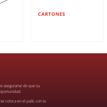
CARTONES
be asegurarse de que su
 oportunidad.
e coloca en el palé, con la