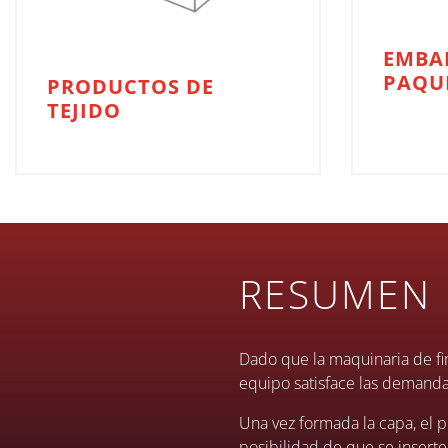
EMBA
PAQU
PRODUCTOS DE
TEJIDO
RESUMEN
Dado que la maquinaria de fi
equipo satisface las demand
Una vez formada la capa, el p
posibilidad de que se inserte