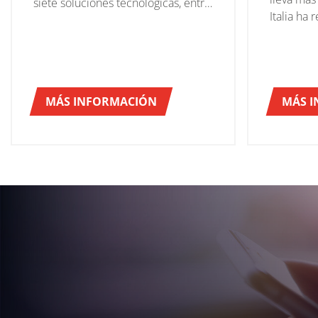
siete soluciones tecnológicas, entre
Italia ha
las más rápidas y evolucionadas de
que le pr
toda la gama de productos
capaces d
disponible dentro del Grupo:
seguro de
despaletizadores, formadoras de
en Italia
bandejas, paletizadores y
MÁS INFORMACIÓN
MÁS 
envolvedoras de la marca OCME y
Robopac