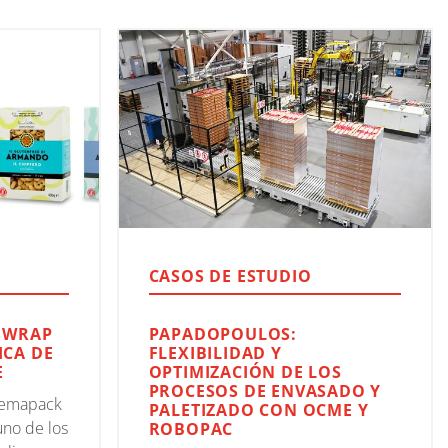
CASOS DE ESTUDIO
 WRAP
PAPADOPOULOS:
ICA DE
FLEXIBILIDAD Y
E
OPTIMIZACIÓN DE LOS
PROCESOS DE ENVASADO Y
otemapack
PALETIZADO CON OCME Y
uno de los
ROBOPAC