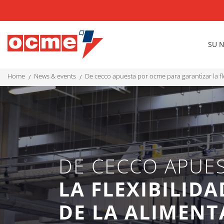
SU 
home
news & events
de cecco apuesta por ocme para garantizar la fl
DE CECCO APUE
LA FLEXIBILID
DE LA ALIMEN