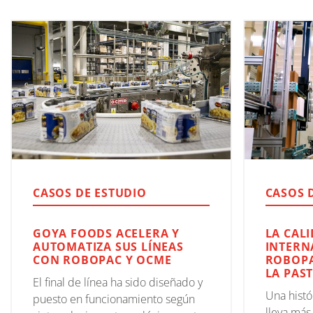
CASOS DE ESTUDIO
CASOS 
GOYA FOODS ACELERA Y
LA CAL
AUTOMATIZA SUS LÍNEAS
INTERN
CON ROBOPAC Y OCME
ROBOPA
LA PAS
El final de línea ha sido diseñado y
Una histó
puesto en funcionamiento según
lleva má