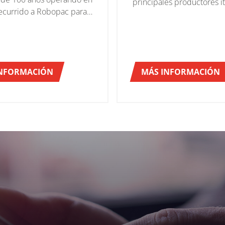
principales productores it
 recurrido a Robopac para
de pasta de trigo duro- 
oporcione soluciones
en 2010 con el primer su
e garantizar el transporte
de máquinas avanzadas pa
 sus productos, no sólo
envoltura. Dados los exce
 sino en todo el mundo.
resultados obtenidos por l
INFORMACIÓN
MÁS INFORMACIÓN
de producción a lo largo 
años, de 2017 a 2019 So
instaló 12 máquinas envo
más de la serie WA Major 
plantas de Giano dell'Umb
Flumeri.