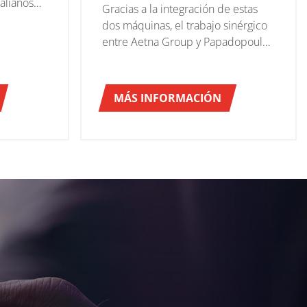
alianos
Gracias a la integración de estas
comenzó
dos máquinas, el trabajo sinérgico
ministro
entre Aetna Group y Papadopoulos
ra la
ha producido resultados muy
lentes
significativos en términos de
a línea
aumento de la productividad y de
MÁS INFORMACIÓN
de los
reducción de los tiempos de
temapack
inactividad, lo que ha permitido a
lventes
la gran compañía griega consolidar
en las
aún más su liderazgo.
ria y