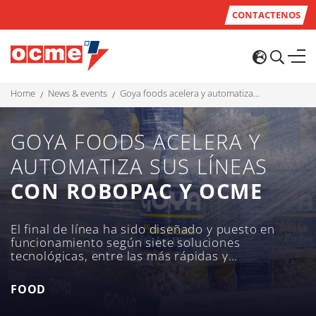
CONTACTENOS
home
news & events
goya foods acelera y automatiza sus líneas con robopac y ocme
GOYA FOODS ACELERA Y
AUTOMATIZA SUS LÍNEAS
CON ROBOPAC Y OCME
El final de línea ha sido diseñado y puesto en
funcionamiento según siete soluciones
tecnológicas, entre las más rápidas y
evolucionadas de toda la gama de productos
disponible dentro del Grupo: despaletizadores,
FOOD
formadoras de bandejas, paletizadores y
envolvedoras de la marca OCME y Robopac