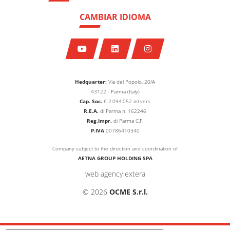
CAMBIAR IDIOMA
Hedquarter:
Via del Popolo, 20/A
43122 - Parma (Italy)
Cap. Soc.
€
2.094.052
int.vers
R.E.A.
di Parma n. 162246
Reg.Impr.
di Parma C.F.
P.IVA
00786410340
Company subject to the direction and coordination of
AETNA GROUP HOLDING SPA
web agency extera
© 2026
OCME S.r.l.