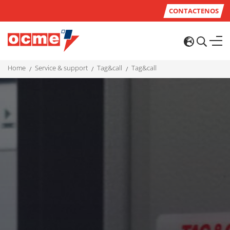
CONTACTENOS
home
service & support
tag&call
tag&call