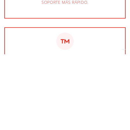
SOPORTE MÁS RÁPIDO.
INNOVACIÓN EXCLUSIVA: PROTEGIDA COMO MARCA
EN ITALIA Y LA UE
LANZADA PRIMERO POR OCME.