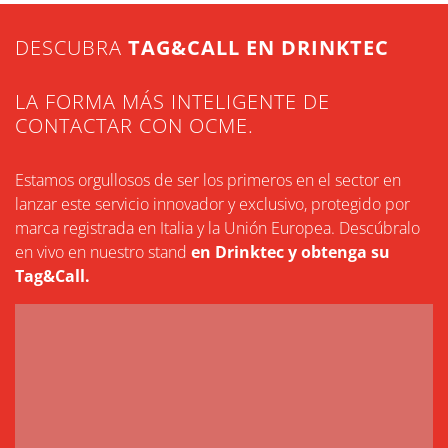
DESCUBRA
TAG&CALL EN DRINKTEC
LA FORMA MÁS INTELIGENTE DE
CONTACTAR CON OCME.
Estamos orgullosos de ser los primeros en el sector en
lanzar este servicio innovador y exclusivo, protegido por
marca registrada en Italia y la Unión Europea. Descúbralo
en vivo en nuestro stand
en Drinktec y obtenga su
Tag&Call.