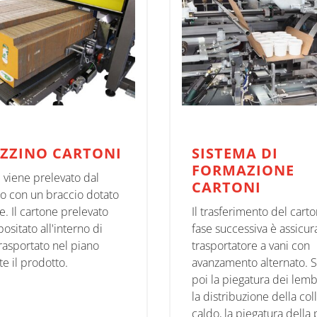
ZZINO CARTONI
SISTEMA DI
FORMAZIONE
e viene prelevato dal
CARTONI
o con un braccio dotato
e. Il cartone prelevato
Il trasferimento del carto
ositato all'interno di
fase successiva è assicur
rasportato nel piano
trasportatore a vani con
te il prodotto.
avanzamento alternato. 
poi la piegatura dei lembi
la distribuzione della col
caldo, la piegatura della 