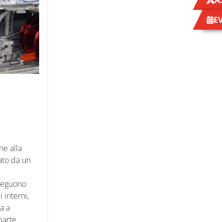
A
E
ne alla
ato da un
Seguono
 interni,
la a
parte