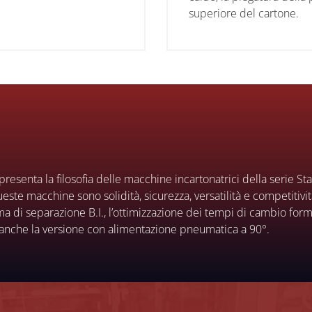
superiore del cartone.
appresenta la filosofia delle macchine incartonatrici della serie S
ueste macchine sono solidità, sicurezza, versatilità e competitivit
a di separazione B.I., l’ottimizzazione dei tempi di cambio for
 anche la versione con alimentazione pneumatica a 90°.