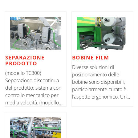
SEPARAZIONE
BOBINE FILM
PRODOTTO
Diverse soluzioni di
(modello TC300)
posizionamento delle
Separazione discontinua
bobine sono disponibili,
del prodotto: sistema con
particolarmente curato è
controllo meccanico per
l’aspetto ergonomico. Un
media velocità. (modello
miglior accesso per le
TC400) Separazione
operazioni di cambio
continua del prodotto:
formato e la saldatura della
Sistema con separazione
bobina consentono
elettronica per velocità
un’ottima interazione