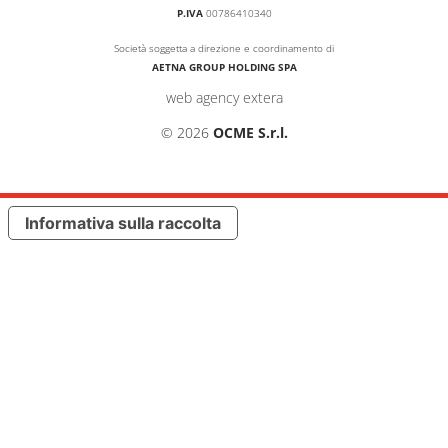
P.IVA
00786410340
Società soggetta a direzione e coordinamento di
AETNA GROUP HOLDING SPA
web agency extera
© 2026
OCME S.r.l.
Informativa sulla raccolta