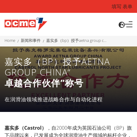
填写 表单
home
新闻和事件
嘉实多（bp）授予aetna group china“ 卓越合作伙伴”称号
嘉实多（BP）授予AETNA
GROUP CHINA“
卓越合作伙伴”称号
在润滑油领域推进战略合作与自动化进程
嘉
实
多（
Castrol）
，自
2000
年成
为
英国石油公司（
BP
）旗
下品牌以来，已
发
展成
为
全球
润
滑油生
产领
域的
标
杆企
业
，