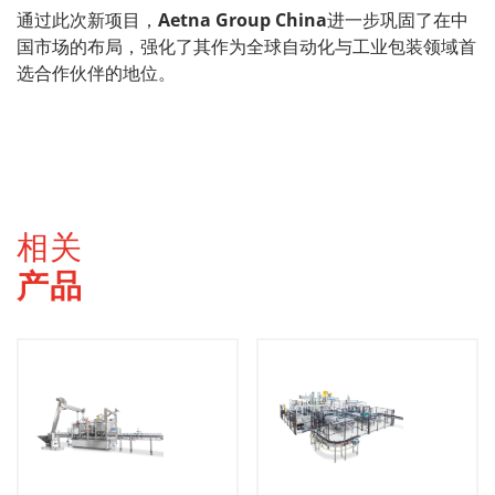
通
过
此次新
项
目，
Aetna Group China
进
一步巩固了在中
国市
场
的布局，强化了其作
为
全球自
动
化与工
业
包装
领
域首
选
合作伙伴的地位
。
相关
产品