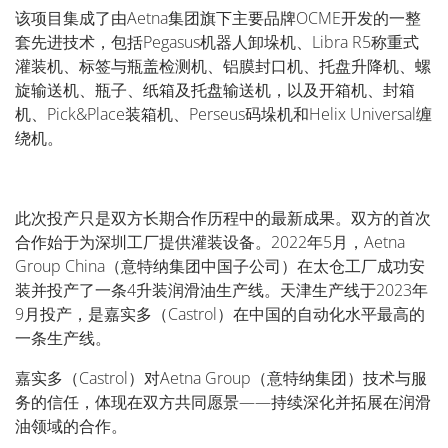
该项
目集成了由
Aetna
集
团
旗下主要品牌
OCME
开
发
的一整
套先
进
技
术
，包括
Pegasus
机器人卸
垛
机、
Libra R5
称重式
灌装机、
标签
与瓶盖
检测
机、
铝
膜封口机、托
盘
升降机、螺
旋
输
送机、瓶子、
纸
箱及托
盘输
送机，以及开箱机、封箱
机、
Pick&Place
装箱机、
Perseus
码垛
机和
Helix Universal
缠
绕
机
。
此次投
产
只是双方
长
期合作
历
程中的最新成果。双方的首次
合作始于
为
深圳工厂提供灌装
设备
。
2022
年
5
月，
Aetna
Group China
（意特
纳
集
团
中国子公司）在太
仓
工厂成功安
装并投
产
了一条
4
升装
润
滑油生
产线
。天津生
产线
于
2023
年
9
月投
产
，是嘉
实
多（
Castrol
）在中国的自
动
化
水平最高的
一条生
产线
。
嘉
实
多（
Castrol）
对
Aetna Group
（意特
纳
集
团
）技
术
与服
务
的信任，体
现
在双方共同愿景——持
续
深化并拓展在
润
滑
油
领
域的合作。