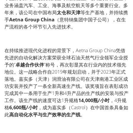
业务
涵盖汽
车
、工
业
、海事及航空航天等多个重要行
业
。多
年来，
该
公司在中国布局
太
仓
和天津
等生
产
基地，并持
续
携
手
Aetna Group
China
（意特
纳
集
团
中国子公司），在生
产
流程的各个
环节
引入先
进
技
术
。
在持
续
推
进现
代化
进
程的背景下，
Aetna Group China
凭借
先
进
的自
动
化解决方案
荣
获
全球石油天然气行
业领军
企
业
授
予的“
卓越合作伙伴
”称号，
再次彰
显
其在行
业
内的技
术领
先
地位。
这
一
战
略合作自
2019
年
规
划启
动
，
并于
2023
年正式
落地。嘉
实
多（天津）
润
滑油有限公司在天津南港工
业
区成
功安装并投
产
了一条全新高速生
产线
。
该奖项
旨在表彰成功
完成其中一条用于生
产
1
升和
4
升
产
品的生
产线
的安装与投
产
工作。
该
生
产线
的速度可达
1
升
规
格
14,000
瓶
/
小
时
，4
升
规
格
6,600
瓶
/
小
时
，成
为
嘉
实
多（
Castrol
）在中国首条具
备
如
此
高自
动
化水平与生
产
效率的生
产线
。