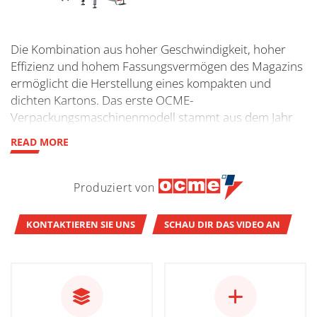
Die Kombination aus hoher Geschwindigkeit, hoher
Effizienz und hohem Fassungsvermögen des Magazins
ermöglicht die Herstellung eines kompakten und
dichten Kartons. Das erste OCME-
Verpackungsmaschinenmodell stammt aus dem Jahr
1964 und wurde Jahre früher als vergleichbare Anlagen
READ MORE
installiert. Seitdem hat OCME einen Prozess der
Untersuchung, Entwicklung und kontinuierlichen
Verbesserung in Gang gesetzt.
Produziert von
KONTAKTIEREN SIE UNS
SCHAU DIR DAS VIDEO AN