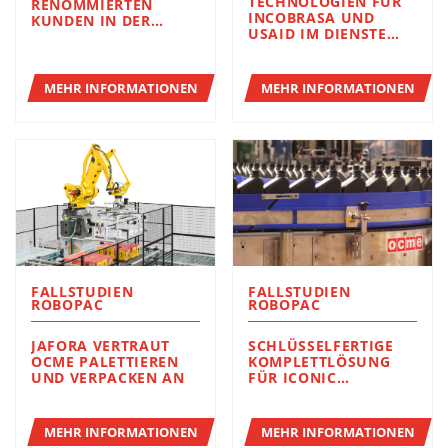
TECHNOLOGIEN FÜR
RENOMMIERTEN
INCOBRASA UND
KUNDEN IN DER
USAID IM DIENSTE
SCHMIERÖLINDUSTRI
DER HUMANITÄREN
E DER VEREINIGTEN
PROJEKTE
STAATEN.
MEHR INFORMATIONEN
MEHR INFORMATIONEN
FALLSTUDIEN
FALLSTUDIEN
ROBOPAC
ROBOPAC
JAFORA VERTRAUT
SCHLÜSSELFERTIGE
OCME PALETTIEREN
KOMPLETTLÖSUNG
UND VERPACKEN AN
FÜR ICONIC
LUBRICANTS
MEHR INFORMATIONEN
MEHR INFORMATIONEN