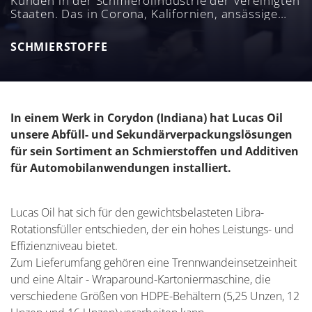
Kunden in der Schmierölindustrie der Vereinigten
Staaten. Das in Corona, Kalifornien, ansässige
Unternehmen Lucas Oil hat die Abfüll- und
Sekundärverpackungslösungen des italienischen
SCHMIERSTOFFE
Unternehmens für sein Sortiment an
Schmierstoffen und Additiven für
Automobilanwendungen installiert.
In einem Werk in Corydon (Indiana) hat Lucas Oil
unsere Abfüll- und Sekundärverpackungslösungen
für sein Sortiment an Schmierstoffen und Additiven
für Automobilanwendungen installiert.
Lucas Oil hat sich für den gewichtsbelasteten Libra-
Rotationsfüller entschieden, der ein hohes Leistungs- und
Effizienzniveau bietet.
Zum Lieferumfang gehören eine Trennwandeinsetzeinheit
und eine Altair - Wraparound-Kartoniermaschine, die
verschiedene Größen von HDPE-Behältern (5,25 Unzen, 12