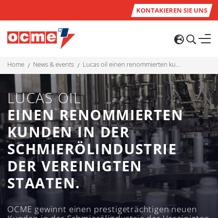
KONTAKIEREN SIE UNS
home
news & events
lucas oil einen renommierten kunden in der schmierölindustrie der vereinigten staaten.
LUCAS OIL
EINEN RENOMMIERTEN
KUNDEN IN DER
SCHMIERÖLINDUSTRIE
DER VEREINIGTEN
STAATEN.
OCME gewinnt einen prestigeträchtigen neuen