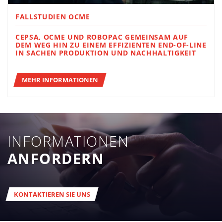
FALLSTUDIEN OCME
CEPSA, OCME UND ROBOPAC GEMEINSAM AUF
DEM WEG HIN ZU EINEM EFFIZIENTEN END-OF-LINE
IN SACHEN PRODUKTION UND NACHHALTIGKEIT
MEHR INFORMATIONEN
INFORMATIONEN
ANFORDERN
KONTAKTIEREN SIE UNS