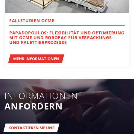
FALLSTUDIEN OCME
PAPADOPOULOS: FLEXIBILITÄT UND OPTIMIERUNG
MIT OCME UND ROBOPAC FÜR VERPACKUNGS-
UND PALETTIERPROZESSE
MEHR INFORMATIONEN
INFORMATIONEN
ANFORDERN
KONTAKTIEREN SIE UNS