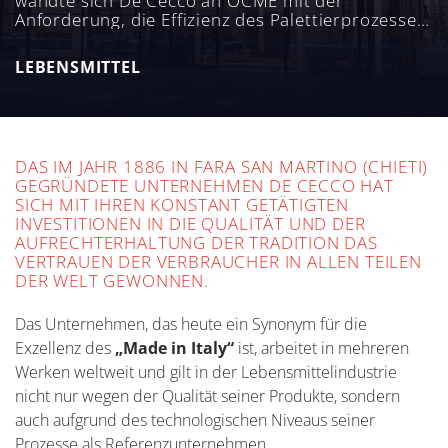
wandte sich De Cecco an OCME mit der
Anforderung, die Effizienz des Palettierprozesses
auf ein maximales Level zu bringen und dabei
gleichzeitig eine große Flexibilität zu
LEBENSMITTEL
gewährleisten (eine Fähigkeit, die in der
Lebensmittelbranche sehr gefragt ist), um die
Anlagenanforderungen „bei Bedarf“ managen zu
können.
DAS IM JAHR 1886 IN FARA SAN MARTINO (CHIETI)
GEGRÜNDETE UNTERNEHMEN DE CECCO HAT
SICH MIT IHREN KONSTANT GETÄTIGTEN
INVESTITIONEN IN DIE QUALITÄT UND DER
AUFRECHTERHALTUNG DER TRADITION DAS
VERTRAUEN DER VERBRAUCHER IN ALLEN TEILEN
DER WELT GEWONNEN.
Das Unternehmen, das heute ein Synonym für die
Exzellenz des
„Made in Italy“
ist, arbeitet in mehreren
Werken weltweit und gilt in der Lebensmittelindustrie
nicht nur wegen der Qualität seiner Produkte, sondern
auch aufgrund des technologischen Niveaus seiner
Prozesse als Referenzunternehmen.