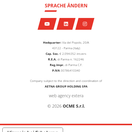
SPRACHE ÄNDERN
Hedquarter:
Via del Popolo, 20/A
43122 - Parma (Italy)
Cap. Soc.
€
2.094.052
int.vers
R.E.A.
di Parma n. 162246
Reg.Impr.
di Parma C.F.
P.IVA
00786410340
Company subject to the direction and coordination of
AETNA GROUP HOLDING SPA
web agency extera
© 2026
OCME S.r.l.