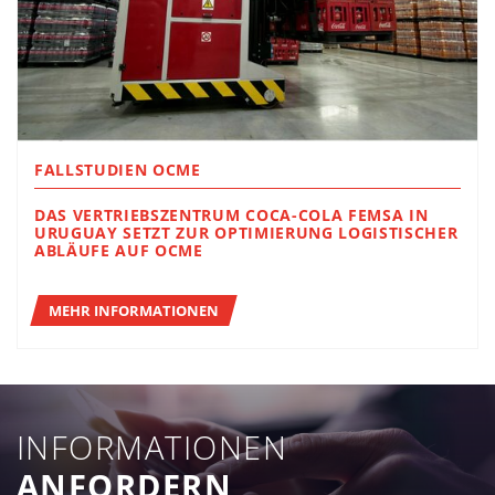
FALLSTUDIEN OCME
DAS VERTRIEBSZENTRUM COCA-COLA FEMSA IN
URUGUAY SETZT ZUR OPTIMIERUNG LOGISTISCHER
ABLÄUFE AUF OCME
MEHR INFORMATIONEN
INFORMATIONEN
ANFORDERN