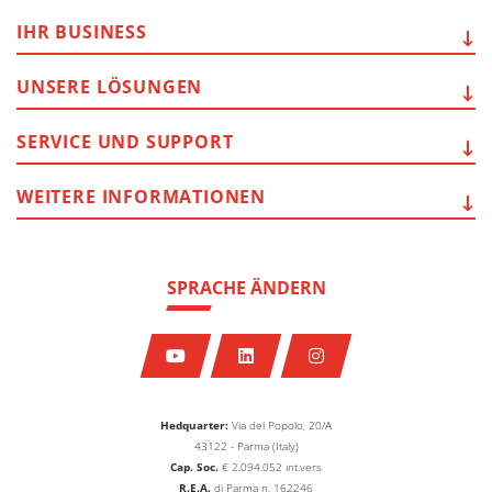
IHR
BUSINESS
UNSERE
LÖSUNGEN
SERVICE
UND SUPPORT
WEITERE
INFORMATIONEN
SPRACHE ÄNDERN
Hedquarter:
Via del Popolo, 20/A
43122 - Parma (Italy)
Cap. Soc.
€
2.094.052
int.vers
R.E.A.
di Parma n. 162246