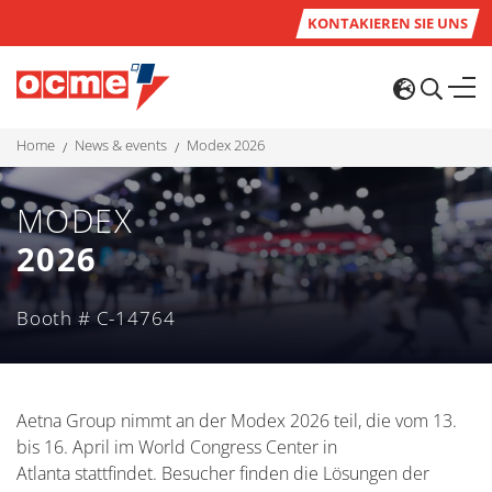
KONTAKIEREN SIE UNS
home
news & events
modex 2026
MODEX
2026
Booth # C-14764
Aetna Group nimmt an der
Modex
2026 teil, die vom 13.
bis 16.
April
im
World Congress
Center
in
Atlanta
stattfindet
.
Besucher finden die Lösungen der