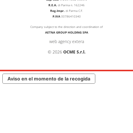
R.E.A.
di Parma n. 162246
Reg.Impr.
di Parma C.F.
P.IVA
00786410340
Company subject to the direction and coordination of
AETNA GROUP HOLDING SPA
web agency extera
© 2026
OCME S.r.l.
Aviso en el momento de la recogida