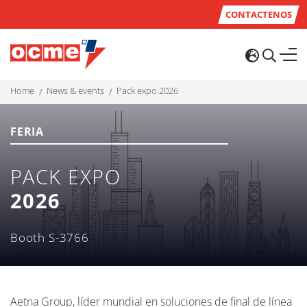
CONTACTENOS
home
news & events
pack expo 2026
FERIA
PACK EXPO
2026
Booth S-3766
Aetna Group, líder mundial en soluciones de final de línea