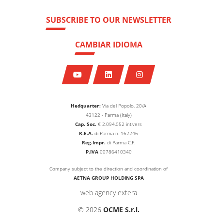
SUBSCRIBE TO OUR NEWSLETTER
CAMBIAR IDIOMA
Hedquarter:
Via del Popolo, 20/A
43122 - Parma (Italy)
Cap. Soc.
€
2.094.052
int.vers
R.E.A.
di Parma n. 162246
Reg.Impr.
di Parma C.F.
P.IVA
00786410340
Company subject to the direction and coordination of
AETNA GROUP HOLDING SPA
web agency extera
© 2026
OCME S.r.l.