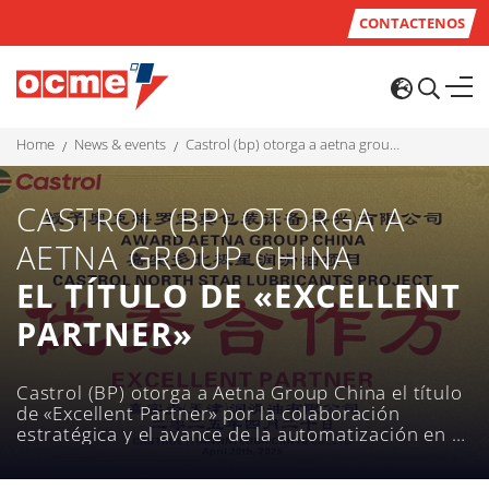
CONTACTENOS
home
news & events
castrol (bp) otorga a aetna group china el título de «excellent partner»
CASTROL (BP) OTORGA A
AETNA GROUP CHINA
EL TÍTULO DE «EXCELLENT
PARTNER»
Castrol (BP) otorga a Aetna Group China el título
de «Excellent Partner» por la colaboración
estratégica y el avance de la automatización en el
sector de lubricantes