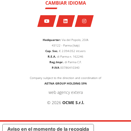
CAMBIAR IDIOMA
Hedquarter:
Via del Popolo, 20/A
43122 - Parma (Italy)
Cap. Soc.
€
2.094.052
int.vers
R.E.A.
di Parma n. 162246
Reg.Impr.
di Parma C.F.
P.IVA
00786410340
Company subject to the direction and coordination of
AETNA GROUP HOLDING SPA
web agency extera
© 2026
OCME S.r.l.
Aviso en el momento de la recogida