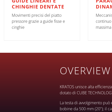
GUIDE LINEARI E
PARA
CHINGHIE DENTATE
DINA
Movimenti precisi del piatto
Meccanis
pressore grazie a guide fisse e
continuo 
cinghie
massima 
OVERVIEW
KRATOS unisce alta efficienza 
dotato di CUBE TECHNOLOG
La testa di avvolgimento può
bobine da 500 mm (20"); il car