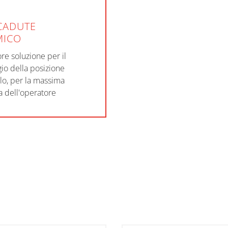
CADUTE
MICO
ore soluzione per il
io della posizione
llo, per la massima
a dell'operatore