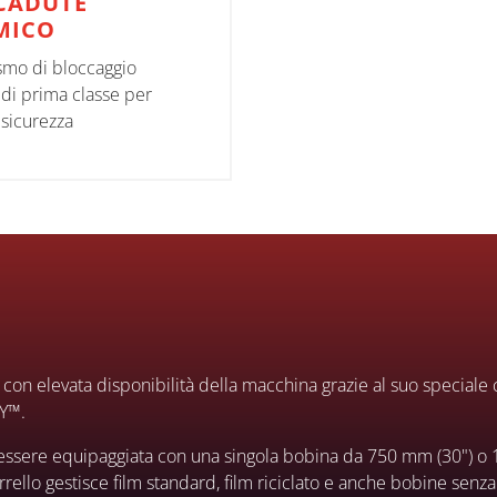
CADUTE
MICO
mo di bloccaggio
di prima classe per
sicurezza
con elevata disponibilità della macchina grazie al suo speciale c
Y™.
 essere equipaggiata con una singola bobina da 750 mm (30") o
rello gestisce film standard, film riciclato e anche bobine senza