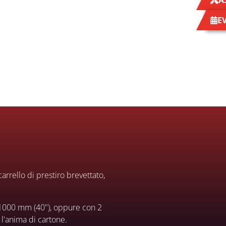
A
E
arrello di prestiro brevettato,
 1000 mm (40"), oppure con 2
 l'anima di cartone.