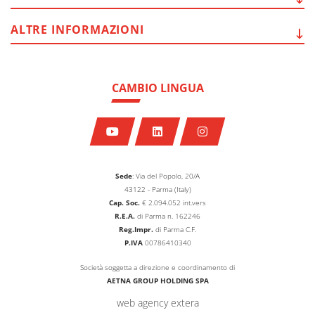
ALTRE
INFORMAZIONI
CAMBIO LINGUA
Sede
: Via del Popolo, 20/A
43122 - Parma (Italy)
Cap. Soc.
€
2.094.052
int.vers
R.E.A.
di Parma n. 162246
Reg.Impr.
di Parma C.F.
P.IVA
00786410340
Società soggetta a direzione e coordinamento di
AETNA GROUP HOLDING SPA
web agency extera