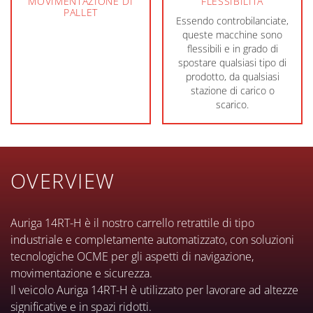
MOVIMENTAZIONE DI
FLESSIBILITÀ
PALLET
Essendo controbilanciate,
queste macchine sono
flessibili e in grado di
spostare qualsiasi tipo di
prodotto, da qualsiasi
stazione di carico o
scarico.
OVERVIEW
Auriga 14RT-H è il nostro carrello retrattile di tipo
industriale e completamente automatizzato, con soluzioni
tecnologiche OCME per gli aspetti di navigazione,
movimentazione e sicurezza.
Il veicolo Auriga 14RT-H è utilizzato per lavorare ad altezze
significative e in spazi ridotti.