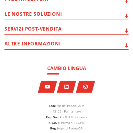
LE NOSTRE
SOLUZIONI
SERVIZI
POST-VENDITA
ALTRE
INFORMAZIONI
CAMBIO LINGUA
Sede
: Via del Popolo, 20/A
43122 - Parma (Italy)
Cap. Soc.
€
2.094.052
int.vers
R.E.A.
di Parma n. 162246
Reg.Impr.
di Parma C.F.