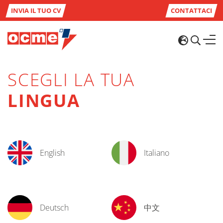
INVIA IL TUO CV
CONTATTACI
SCEGLI LA TUA
LINGUA
English
Italiano
Deutsch
中文