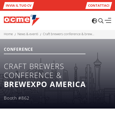
INVIA IL TUO CV
CONTATTACI
home
news & eventi
craft brewers conference & brewexpo america
CONFERENCE
CRAFT BREWERS
CONFERENCE &
BREWEXPO AMERICA
Booth #862