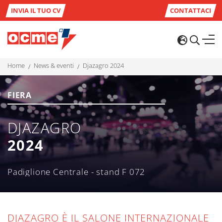
INVIA IL TUO CV
CONTATTACI
home
news & eventi
djazagro 2024
FIERA
DJAZAGRO
2024
Padiglione Centrale - stand F 072
DJAZAGRO È IL SALONE INTERNAZIONALE