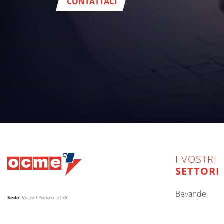
CONTATTACI
I VOSTRI
SETTORI
bevande
Sede
: Via del Popolo, 20/A
43122 - Parma (Italy)
alimentare
Cap. Soc.
€
2.094.052
int.vers