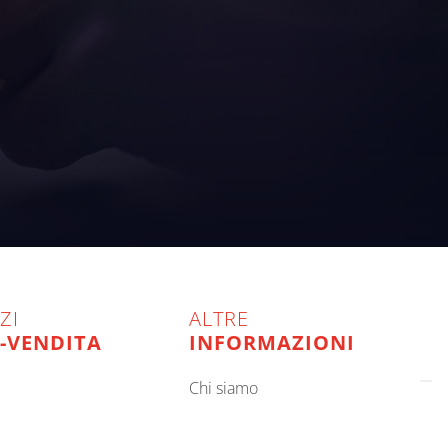
ZI
ALTRE
-VENDITA
INFORMAZIONI
chi siamo
oto
aetna group