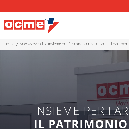
home
news & eventi
insieme per far conoscere ai cittadini il patrimo
INSIEME PER FAR
IL PATRIMONIO