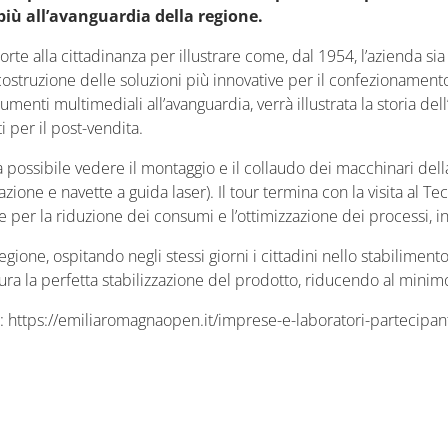
 più all’avanguardia della regione.
rte alla cittadinanza per illustrare come, dal 1954, l’azienda sia
e costruzione delle soluzioni più innovative per il confezionament
menti multimediali all’avanguardia, verrà illustrata la storia dell’a
ti per il post-vendita.
à possibile vedere il montaggio e il collaudo dei macchinari del
izzazione e navette a guida laser). Il tour termina con la visita a
ve per la riduzione dei consumi e l’ottimizzazione dei processi, in
ione, ospitando negli stessi giorni i cittadini nello stabiliment
ra la perfetta stabilizzazione del prodotto, riducendo al minimo i
ta: https://emiliaromagnaopen.it/imprese-e-laboratori-partecipa