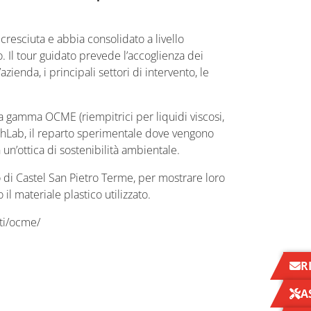
 cresciuta e abbia consolidato a livello
o. Il tour guidato prevede l’accoglienza dei
zienda, i principali settori di intervento, le
la gamma OCME (riempitrici per liquidi viscosi,
l TechLab, il reparto sperimentale dove vengono
 un’ottica di sostenibilità ambientale.
o di Castel San Pietro Terme, per mostrare loro
l materiale plastico utilizzato.
nti/ocme/
R
A