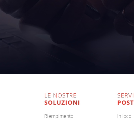
LE NOSTRE
SERVI
SOLUZIONI
POST
riempimento
in loco
confezionamento
da rem