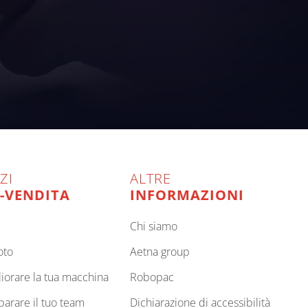
ZI
ALTRE
-VENDITA
INFORMAZIONI
chi siamo
oto
aetna group
gliorare la tua macchina
robopac
eparare il tuo team
dichiarazione di accessibilità