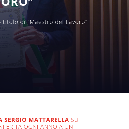
VORO”
o titolo di "Maestro del Lavoro"
A SERGIO MATTARELLA
SU
NFERITA OGNI ANNO A UN