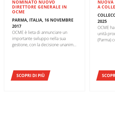
NOMINATO NUOVO
NUOVA 
DIRETTORE GENERALE IN
A COLL
OCME
COLLECC
PARMA, ITALIA, 16 NOVEMBRE
2025
2017
OCME ha i
OCME è lieta di annunciare un
unità pro
importante sviluppo nella sua
(Parma) c
gestione, con la decisione unanime
visto la p
del Consiglio di Amministrazione di
autorità p
nominare il Sig. Gaetano Libratti, ex
manageme
Direttore After Sales di OCME,
come nuovo Direttore Generale.
SCOPRI DI PIÙ
SCOPRI