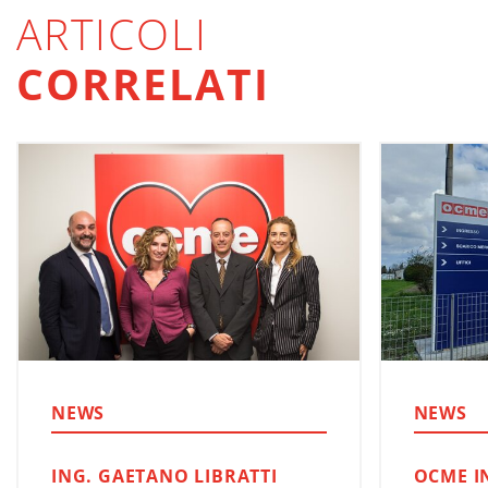
ARTICOLI
CORRELATI
NEWS
NEWS
ING. GAETANO LIBRATTI
OCME I