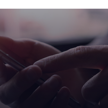
a lunedì 13 gennaio, giorn
patrono Sant’Ilario.