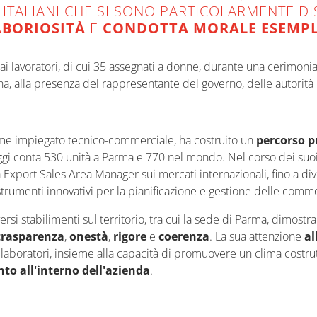
 ITALIANI CHE SI SONO PARTICOLARMENTE D
ABORIOSITÀ
E
CONDOTTA MORALE ESEMP
i lavoratori, di cui 35 assegnati a donne, durante una cerimonia 
, alla presenza del rappresentante del governo, delle autorità r
ome impiegato tecnico-commerciale, ha costruito un
percorso p
ggi conta 530 unità a Parma e 770 nel mondo. Nel corso dei suoi o
Export Sales Area Manager sui mercati internazionali, fino a di
menti innovativi per la pianificazione e gestione delle comm
rsi stabilimenti sul territorio, tra cui la sede di Parma, dimos
trasparenza
,
onestà
,
rigore
e
coerenza
. La sua attenzione
al
llaboratori, insieme alla capacità di promuovere un clima costru
nto all'interno dell'azienda
.