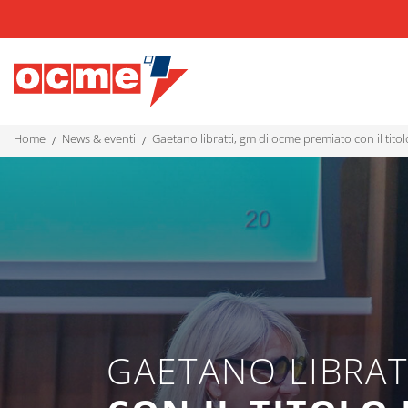
home
news & eventi
gaetano libratti, gm di ocme premiato con il tito
GAETANO LIBRAT