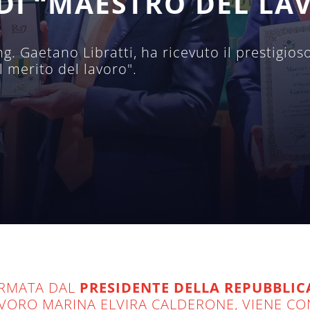
 DI “MAESTRO DEL LA
ng. Gaetano Libratti, ha ricevuto il prestigios
l merito del lavoro".
IRMATA DAL
PRESIDENTE DELLA REPUBBLIC
VORO MARINA ELVIRA CALDERONE, VIENE CO