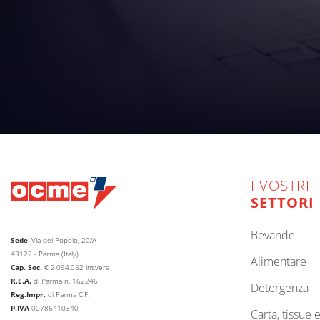
I VOSTRI
SETTORI
bevande
Sede
: Via del Popolo, 20/A
43122 - Parma (Italy)
alimentare
Cap. Soc.
€
2.094.052
int.vers
R.E.A.
di Parma n. 162246
detergenza
Reg.Impr.
di Parma C.F.
P.IVA
00786410340
carta, tissue 