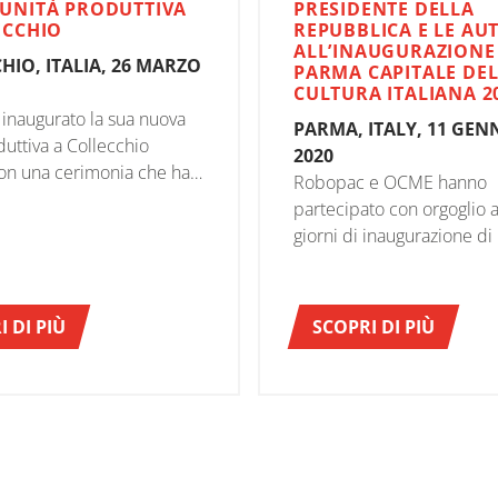
UNITÀ PRODUTTIVA
PRESIDENTE DELLA
ECCHIO
REPUBBLICA E LE AU
ALL’INAUGURAZIONE
HIO, ITALIA, 26 MARZO
PARMA CAPITALE DE
CULTURA ITALIANA 2
naugurato la sua nuova
PARMA, ITALY, 11 GEN
duttiva a Collecchio
2020
on una cerimonia che ha
Robopac e OCME hanno
artecipazione delle
partecipato con orgoglio a
olitiche e del top
giorni di inaugurazione d
nt dell’azienda.
Capitale della Cultura Ital
Il nobile capoluogo emilia
oggetto di un lungo week
 DI PIÙ
SCOPRI DI PIÙ
celebrazioni tra camminat
mostre, concerti e opere l
che hanno riempito la citt
sabato 11 gennaio, con la 
giallo People of Parma co
discorso del Sindaco Pizzar