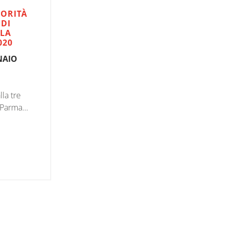
TORITÀ
 DI
LLA
020
NAIO
lla tre
i Parma
iana 2020.
no è stato
end di
e,
iriche
à da
parata in
nclusa dal
otti, fino