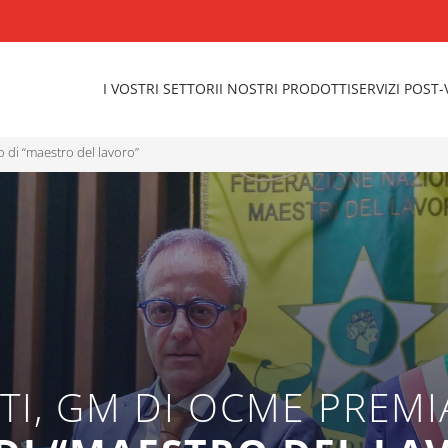
I VOSTRI SETTORI
I NOSTRI PRODOTTI
SERVIZI POST
lo di “maestro del lavoro”
TI, GM DI OCME PREM