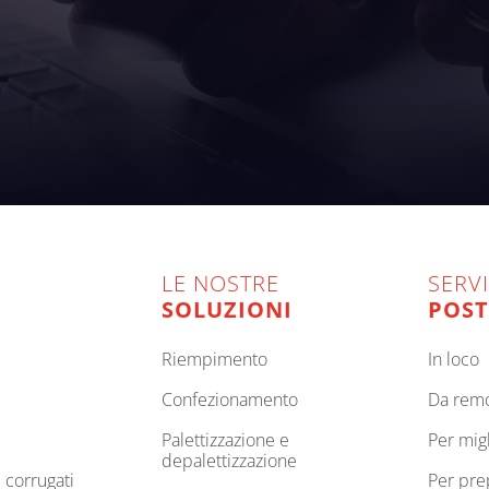
LE NOSTRE
SERVI
SOLUZIONI
POST
riempimento
in loco
confezionamento
da rem
palettizzazione e
per mi
depalettizzazione
e corrugati
per pr