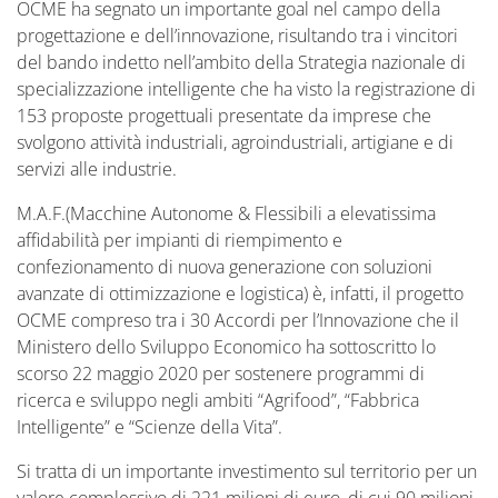
OCME ha segnato un importante goal nel campo della
Economico ha sottoscritto lo scorso 22 maggio
2020 per sostenere programmi di ricerca e
progettazione e dell’innovazione, risultando tra i vincitori
sviluppo negli ambiti “Agrifood”, “Fabbrica
del bando indetto nell’ambito della Strategia nazionale di
Intelligente” e “Scienze della Vita”.
specializzazione intelligente che ha visto la registrazione di
153 proposte progettuali presentate da imprese che
svolgono attività industriali, agroindustriali, artigiane e di
servizi alle industrie.
M.A.F.(Macchine Autonome & Flessibili a elevatissima
affidabilità per impianti di riempimento e
confezionamento di nuova generazione con soluzioni
avanzate di ottimizzazione e logistica) è, infatti, il progetto
OCME compreso tra i 30 Accordi per l’Innovazione che il
Ministero dello Sviluppo Economico ha sottoscritto lo
scorso 22 maggio 2020 per sostenere programmi di
ricerca e sviluppo negli ambiti “Agrifood”, “Fabbrica
Intelligente” e “Scienze della Vita”.
Si tratta di un importante investimento sul territorio per un