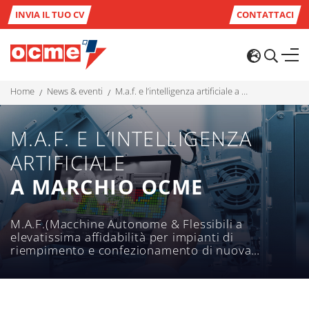
INVIA IL TUO CV
CONTATTACI
home
news & eventi
m.a.f. e l’intelligenza artificiale a marchio ocme
M.A.F. E L’INTELLIGENZA
ARTIFICIALE
A MARCHIO OCME
M.A.F.(Macchine Autonome & Flessibili a
elevatissima affidabilità per impianti di
riempimento e confezionamento di nuova
generazione con soluzioni avanzate di
ottimizzazione e logistica) è, infatti, il progetto
OCME compreso tra i 30 Accordi per
l’Innovazione che il Ministero dello Sviluppo