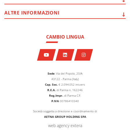
ALTRE
INFORMAZIONI
CAMBIO LINGUA
Sede
: Via del Popolo, 20/A
43122 - Parma (Italy)
Cap. Soc.
€
2.094.052
int.vers
R.E.A.
di Parma n. 162246
Reg.Impr.
di Parma C.F.
P.IVA
00786410340
Società soggetta a direzione e coordinamento di
AETNA GROUP HOLDING SPA
web agency extera