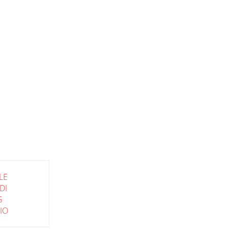
LE
DI
G
IO