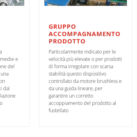
GRUPPO
ACCOMPAGNAMENTO
PRODOTTO
a
Particolarmente indicato per le
r medie e
velocità più elevate o per prodotti
ione del
di forma irregolare con scarsa
 una
stabilità questo dispositivo
con
controllato da motore brushless e
i dal
da una guida lineare, per
olazione
garantire un corretto
to
accoppiamento del prodotto al
fustellato