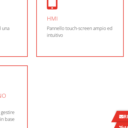
HMI
d una
Pannello touch-screen ampio ed
intuitivo
NO
 gestire
R
 in base