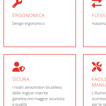
ERGONOMICA
FLESS
Design ergonomico
massima 
SICURA
FACIL
MANU
I nostri servomotori brushless
delle migliori marche
L'illumi
garantiscono maggior sicurezza
scorrevvo
e qualità
per le o