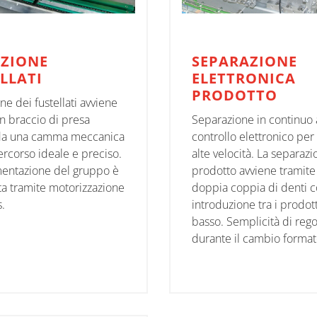
AZIONE
SEPARAZIONE
LLATI
ELETTRONICA
PRODOTTO
one dei fustellati avviene
n braccio di presa
Separazione in continuo 
da una camma meccanica
controllo elettronico pe
rcorso ideale e preciso.
alte velocità. La separaz
entazione del gruppo è
prodotto avviene tramite
ta tramite motorizzazione
doppia coppia di denti 
.
introduzione tra i prodott
basso. Semplicità di reg
durante il cambio forma