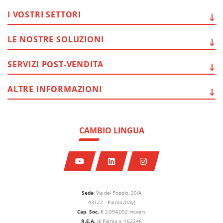
I VOSTRI
SETTORI
LE NOSTRE
SOLUZIONI
SERVIZI
POST-VENDITA
ALTRE
INFORMAZIONI
CAMBIO LINGUA
Sede
: Via del Popolo, 20/A
43122 - Parma (Italy)
Cap. Soc.
€
2.094.052
int.vers
R.E.A.
di Parma n. 162246