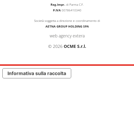
Reg.Impr.
di Parma C.F.
P.IVA
00786410340
Società soggetta a direzione e coordinamento di
AETNA GROUP HOLDING SPA
web agency extera
© 2026
OCME S.r.l.
Informativa sulla raccolta