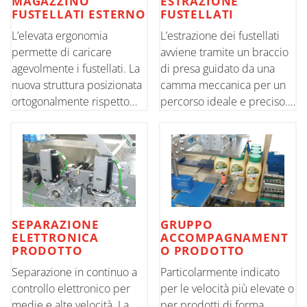
MAGAZZINO
ESTRAZIONE
FUSTELLATI ESTERNO
FUSTELLATI
L’elevata ergonomia
L’estrazione dei fustellati
permette di caricare
avviene tramite un braccio
agevolmente i fustellati. La
di presa guidato da una
nuova struttura posizionata
camma meccanica per un
ortogonalmente rispetto
percorso ideale e preciso.
alla macchina, permette
La movimentazione del
una grande capacità di
gruppo è controllata
carico e regolazioni
tramite motorizzazione
semplificate.
brushless.
SEPARAZIONE
GRUPPO
ELETTRONICA
ACCOMPAGNAMENT
PRODOTTO
O PRODOTTO
Separazione in continuo a
Particolarmente indicato
controllo elettronico per
per le velocità più elevate o
medie e alte velocità. La
per prodotti di forma