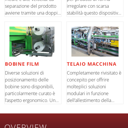
separazione del prodotto
irregolare con scarsa
avviene tramite una doppia
stabilità questo dispositivo
coppia di denti con
controllato da motore
introduzione tra i prodotti
brushless e da una guida
dal basso. Semplicità di
lineare, per garantire un
regolazione durante il
corretto accoppiamento
cambio formato
del prodotto al fustellato
BOBINE FILM
TELAIO MACCHINA
Diverse soluzioni di
Completamente rivisitato è
posizionamento delle
concepito per offrire
bobine sono disponibili,
molteplici soluzioni
particolarmente curato è
modulari in funzione
l’aspetto ergonomico. Un
dell’allestimento della
miglior accesso per le
macchina. Il nuovo telaio
operazioni di cambio
permette una maggiore
formato e la saldatura della
accessibilità a tutti i gruppi
OVERVIEW
bobina consentono
per le operazioni di cambio