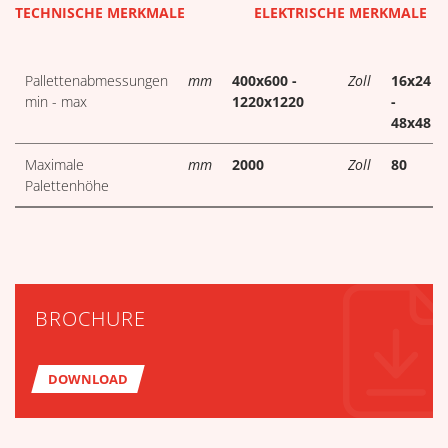
TECHNISCHE TABELLEN HERU
TECHNISCHE MERKMALE
ELEKTRISCHE MERKMALE
Pallettenabmessungen
mm
400x600 -
Zoll
16x24
min - max
1220x1220
-
48x48
Maximale
mm
2000
Zoll
80
Palettenhöhe
BROCHURE
DOWNLOAD