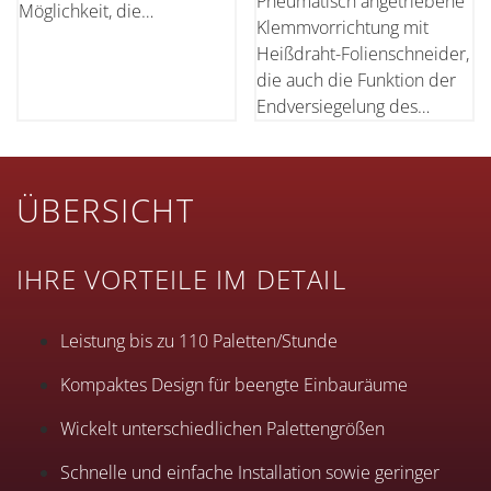
Pneumatisch angetriebene
Möglichkeit, die
Klemmvorrichtung mit
Stretchfolie mit festen
Heißdraht-Folienschneider,
Werten bis zu 350%
die auch die Funktion der
vorzustrecken.
Endversiegelung des
Folienendes auf der
Gegenseite beinhaltet.
ÜBERSICHT
IHRE VORTEILE IM DETAIL
Leistung bis zu 110 Paletten/Stunde
Kompaktes Design für beengte Einbauräume
Wickelt unterschiedlichen Palettengrößen
Schnelle und einfache Installation sowie geringer