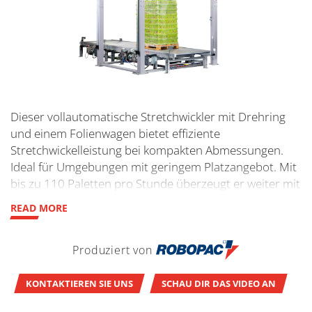
Dieser vollautomatische Stretchwickler mit Drehring
und einem Folienwagen bietet effiziente
Stretchwickelleistung bei kompakten Abmessungen.
Ideal für Umgebungen mit geringem Platzangebot. Mit
bis zu 110 Paletten pro Stunde überzeugt er weiter mit
geringem Stromverbrauch, hoher Zuverlässigkeit und
READ MORE
langer Lebensdauer. Zur Leistungssteigerung kann der
Stretchwickler mit einem zweiten Folienwagen
Produziert von
ausgestattet werden.
KONTAKTIEREN SIE UNS
SCHAU DIR DAS VIDEO AN