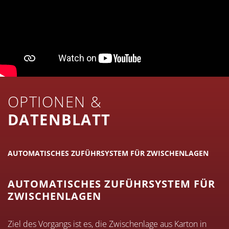
OPTIONEN &
DATENBLATT
AUTOMATISCHES ZUFÜHRSYSTEM FÜR ZWISCHENLAGEN
L
AUTOMATISCHES ZUFÜHRSYSTEM FÜR
ZWISCHENLAGEN
Ziel des Vorgangs ist es, die Zwischenlage aus Karton in