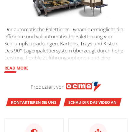
Der automatische Palettierer Dynamic ermöglicht die
effiziente und vollautomatische Palettierung von
Schrumpfverpackungen, Kartons, Trays und Kisten.
Das 90°-Lagenpalettiersystem überzeugt durch hohe
Leistung, flexible Zuführungsoptionen und eine
robuste Doppelstützenkonstruktion, mit der
READ MORE
Lagengewichte von bis zu 300 kg auf Paletten bis 1.200
× 1.200 mm zuverlässig palettiert werden können.
Damit eignet sich die Anlage ideal für anspruchsvolle
Produziert von
Produktions- und Verpackungsumgebungen.
KONTAKTIEREN SIE UNS
SCHAU DIR DAS VIDEO AN