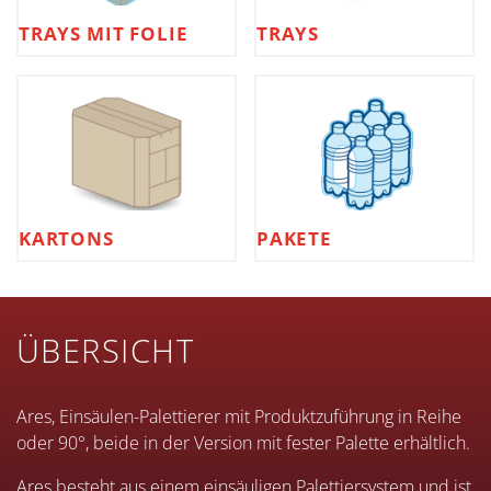
TRAYS MIT FOLIE
TRAYS
KARTONS
PAKETE
ÜBERSICHT
Ares, Einsäulen-Palettierer mit Produktzuführung in Reihe
oder 90°, beide in der Version mit fester Palette erhältlich.
Ares besteht aus einem einsäuligen Palettiersystem und ist