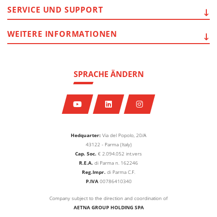
SERVICE
UND SUPPORT
WEITERE
INFORMATIONEN
SPRACHE ÄNDERN
Hedquarter:
Via del Popolo, 20/A
43122 - Parma (Italy)
Cap. Soc.
€
2.094.052
int.vers
R.E.A.
di Parma n. 162246
Reg.Impr.
di Parma C.F.
P.IVA
00786410340
Company subject to the direction and coordination of
AETNA GROUP HOLDING SPA