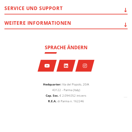
SERVICE
UND SUPPORT
WEITERE
INFORMATIONEN
SPRACHE ÄNDERN
Hedquarter:
Via del Popolo, 20/A
43122 - Parma (Italy)
Cap. Soc.
€
2.094.052
int.vers
R.E.A.
di Parma n. 162246
Reg.Impr.
di Parma C.F.
P.IVA
00786410340
Company subject to the direction and coordination of
AETNA GROUP HOLDING SPA