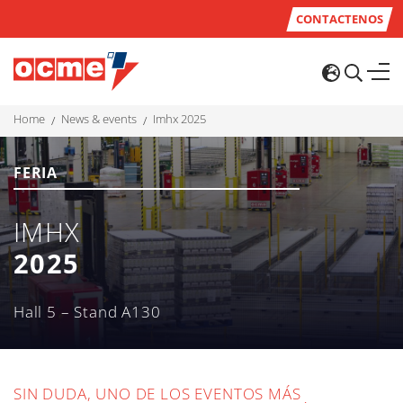
CONTACTENOS
home
news & events
imhx 2025
FERIA
IMHX
2025
Hall 5 – Stand A130
SIN DUDA, UNO DE LOS EVENTOS MÁS