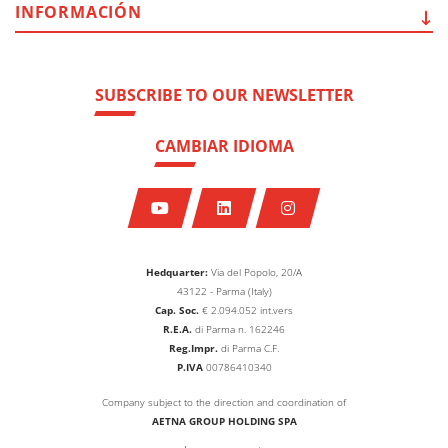
INFORMACIÓN
SUBSCRIBE TO OUR NEWSLETTER
CAMBIAR IDIOMA
Hedquarter:
Via del Popolo, 20/A
43122 - Parma (Italy)
Cap. Soc.
€
2.094.052
int.vers
R.E.A.
di Parma n. 162246
Reg.Impr.
di Parma C.F.
P.IVA
00786410340
Company subject to the direction and coordination of
AETNA GROUP HOLDING SPA