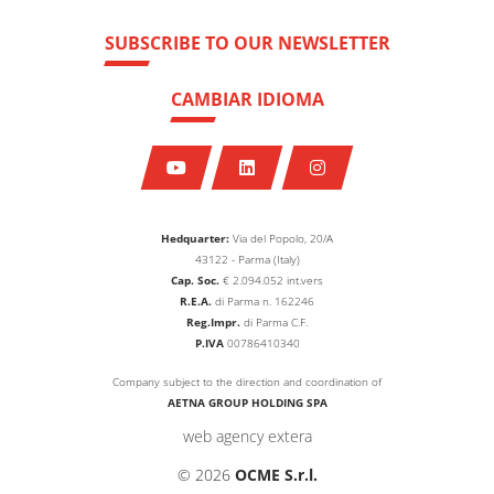
SUBSCRIBE TO OUR NEWSLETTER
CAMBIAR IDIOMA
Hedquarter:
Via del Popolo, 20/A
43122 - Parma (Italy)
Cap. Soc.
€
2.094.052
int.vers
R.E.A.
di Parma n. 162246
Reg.Impr.
di Parma C.F.
P.IVA
00786410340
Company subject to the direction and coordination of
AETNA GROUP HOLDING SPA
web agency extera
© 2026
OCME S.r.l.