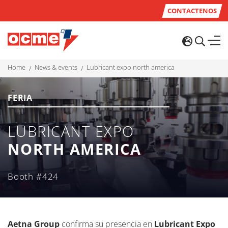
CONTACTENOS
home
news & events
lubricant expo north america
FERIA
LUBRICANT EXPO
NORTH AMERICA
Booth #424
Aetna Group
confirma su presencia en
Lubricant Expo