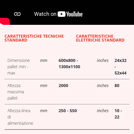
DOWNLOAD TABELLE TECNICH
CARATTERISTICHE TECNICHE
CARATTERISTICHE
STANDARD
ELETTRICHE STANDARD
Dimensione
mm
600x800 -
inches
24x32
pallet min -
1300x1100
-
max
52x44
Altezza
mm
2000
inches
80
massima
pallet
Altezza linea
mm
250 - 550
inches
10 -
di
22
alimentazione