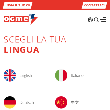
INVIA IL TUO CV
CONTATTACI
SCEGLI LA TUA
LINGUA
English
Italiano
Deutsch
中文