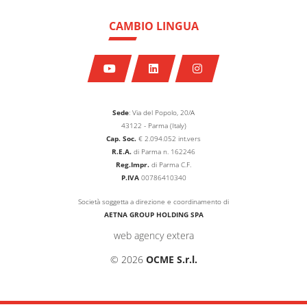
CAMBIO LINGUA
Sede
: Via del Popolo, 20/A
43122 - Parma (Italy)
Cap. Soc.
€
2.094.052
int.vers
R.E.A.
di Parma n. 162246
Reg.Impr.
di Parma C.F.
P.IVA
00786410340
Società soggetta a direzione e coordinamento di
AETNA GROUP HOLDING SPA
web agency extera
© 2026
OCME S.r.l.