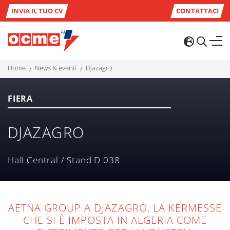
INVIA IL TUO CV
CONTATTACI
home
news & eventi
djazagro
FIERA
DJAZAGRO
Hall Central / Stand D 038
AETNA GROUP A DJAZAGRO, LA KERMESSE
CHE SI È IMPOSTA IN ALGERIA COME