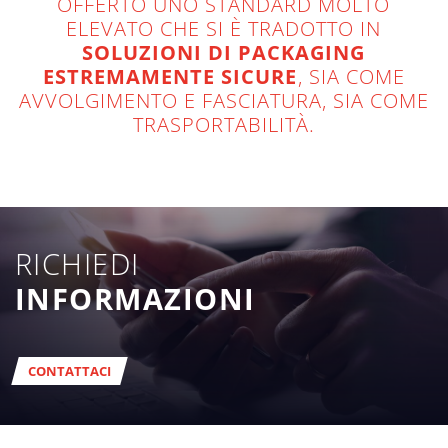
OFFERTO UNO STANDARD MOLTO
ELEVATO CHE SI È TRADOTTO IN
SOLUZIONI DI PACKAGING
ESTREMAMENTE SICURE
, SIA COME
AVVOLGIMENTO E FASCIATURA, SIA COME
TRASPORTABILITÀ.
RICHIEDI
INFORMAZIONI
CONTATTACI