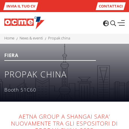
INVIA IL TUO CV
CONTATTACI
home
news & eventi
propak china
FIERA
PROPAK CHINA
Booth 51C60
AETNA GROUP A SHANGAI SARA’
NUOVAMENTE TRA GLI ESPOSITORI DI