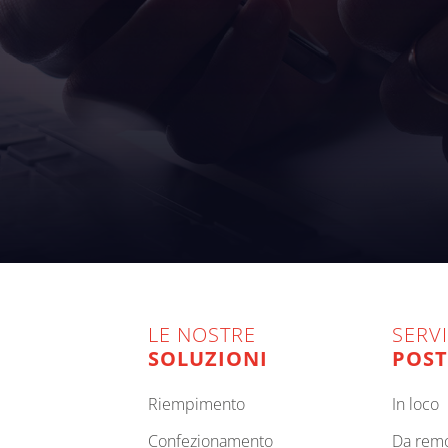
LE NOSTRE
SERVI
SOLUZIONI
POST
riempimento
in loco
confezionamento
da rem