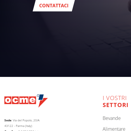
CONTATTACI
I VOSTRI
SETTORI
bevande
Sede
: Via del Popolo, 20/A
43122 - Parma (Italy)
alimentare