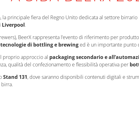
6
, la principale fiera del Regno Unito dedicata al settore birrari
i Liverpool
.
wers), BeerX rappresenta l’evento di riferimento per produttori d
e
tecnologie di bottling e brewing
ed è un importante punto di
l proprio approccio al
packaging secondario e all’automazi
nza, qualità del confezionamento e flessibilità operativa per
bott
lo
Stand 131
, dove saranno disponibili contenuti digitali e strum
 birra.