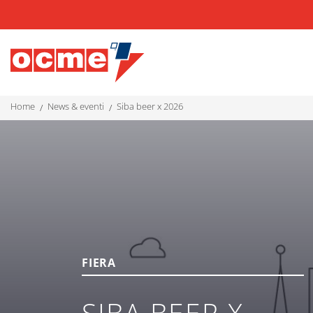
home
news & eventi
siba beer x 2026
FIERA
SIBA BEER X