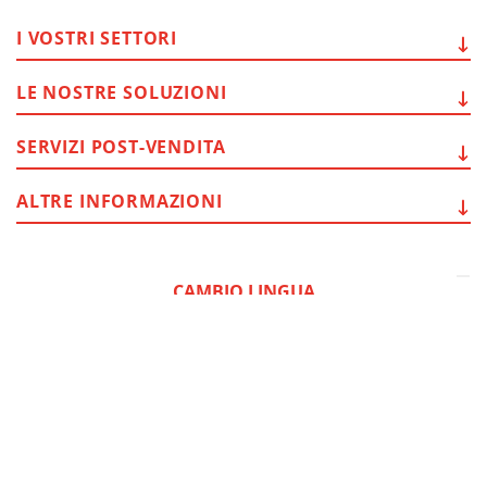
I VOSTRI
SETTORI
LE NOSTRE
SOLUZIONI
SERVIZI
POST-VENDITA
ALTRE
INFORMAZIONI
CAMBIO LINGUA
Sede
: Via del Popolo, 20/A
43122 - Parma (Italy)
Cap. Soc.
€
2.094.052
int.vers