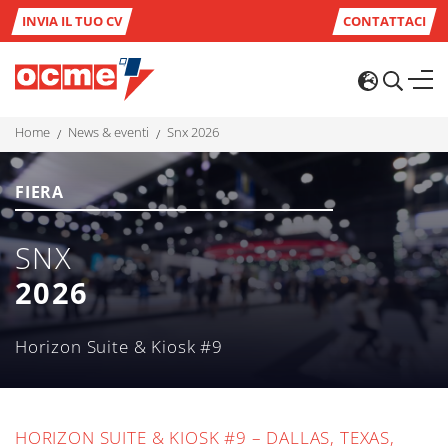
INVIA IL TUO CV
CONTATTACI
home
news & eventi
snx 2026
FIERA
SNX
2026
Horizon Suite & Kiosk #9
HORIZON SUITE & KIOSK #9 – DALLAS, TEXAS,