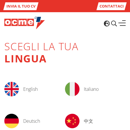
INVIA IL TUO CV
CONTATTACI
SCEGLI LA TUA
LINGUA
English
Italiano
Deutsch
中文