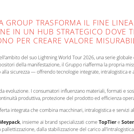
NA GROUP TRASFORMA IL FINE LINEA
NE IN UN HUB STRATEGICO DOVE T
O PER CREARE VALORE MISURABILE
l’ambito del suo Lightning World Tour 2026, una serie globale di
positori della manifestazione, il Gruppo riafferma la propria miss
lla sicurezza — offrendo tecnologie integrate, intralogistica e as
ida evoluzione. I consumatori influenzano materiali, formati e sos
tinuità produttiva, protezione del prodotto ed efficienza opera
ta integrata che combina macchinari, intralogistica e servizi all
 Meypack
, insieme ai brand specializzati come
TopTier
e
Sote
llettizzazione, dalla stabilizzazione del carico all’intralogistic