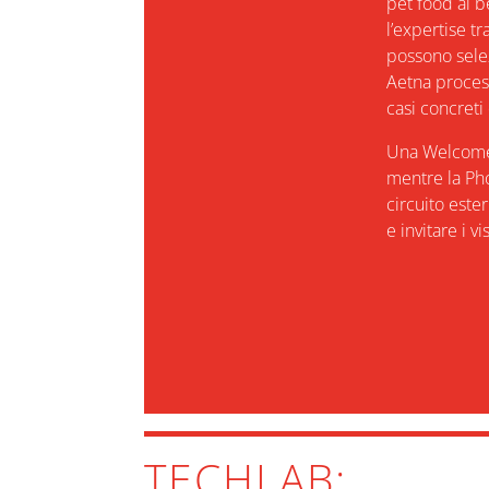
pet food ai b
l’expertise tr
possono selez
Aetna process
casi concreti 
Una Welcome De
mentre la Ph
circuito este
e invitare i vi
TECHLAB: