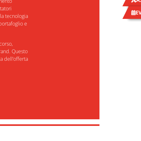
A
omento
tatori
E
la tecnologia
portafoglio e
rcorso,
rand. Questo
 dell’offerta