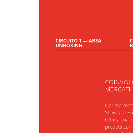
CIRCUITO 1 — AREA
C
UNBOXING
COINVOL
MERCATI
Il primo cont
Showcase Box
Oltre a una p
prodotti conf