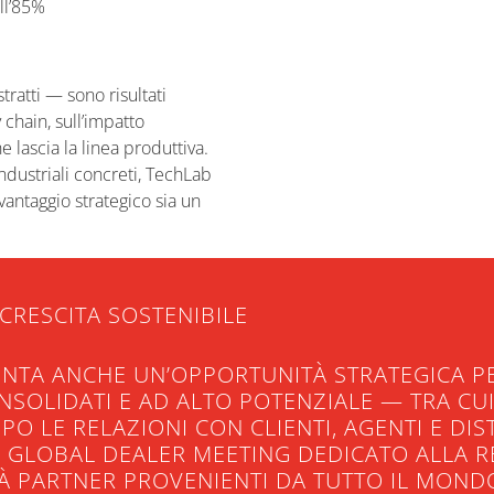
ll’85%
ratti — sono risultati
 chain, sull’impatto
e lascia la linea produttiva.
industriali concreti, TechLab
vantaggio strategico sia un
CRESCITA SOSTENIBILE
ENTA ANCHE UN’OPPORTUNITÀ STRATEGICA P
NSOLIDATI E AD ALTO POTENZIALE — TRA CUI
 LE RELAZIONI CON CLIENTI, AGENTI E DIST
N GLOBAL DEALER MEETING DEDICATO ALLA 
À PARTNER PROVENIENTI DA TUTTO IL MOND