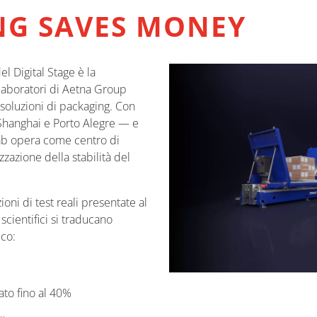
NG SAVES MONEY
 Digital Stage è la
 laboratori di Aetna Group
i soluzioni di packaging. Con
 Shanghai e Porto Alegre — e
ab opera come centro di
zzazione della stabilità del
oni di test reali presentate al
 scientifici si traducano
co:
zato fino al 40%