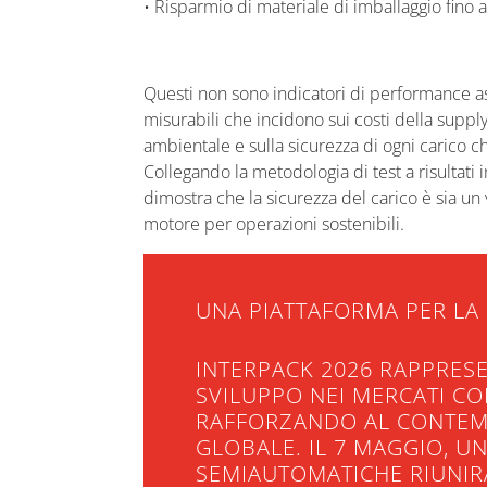
• Risparmio di materiale di imballaggio fino a
Questi non sono indicatori di performance ast
misurabili che incidono sui costi della supply
ambientale e sulla sicurezza di ogni carico ch
Collegando la metodologia di test a risultati 
dimostra che la sicurezza del carico è sia un 
motore per operazioni sostenibili.
UNA PIATTAFORMA PER LA 
INTERPACK 2026 RAPPRES
SVILUPPO NEI MERCATI CO
RAFFORZANDO AL CONTEMPO
GLOBALE. IL 7 MAGGIO, U
SEMIAUTOMATICHE RIUNIR