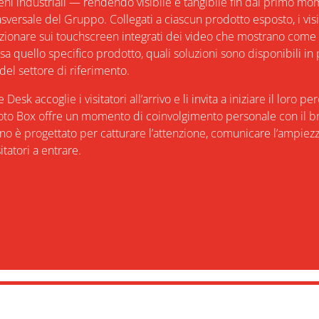
eni industriali — rendendo visibile e tangibile fin dal primo m
asversale del Gruppo. Collegati a ciascun prodotto esposto, i visi
ionare sui touchscreen integrati dei video che mostrano come 
a quello specifico prodotto, quali soluzioni sono disponibili in 
del settore di riferimento.
sk accoglie i visitatori all’arrivo e li invita a iniziare il loro pe
oto Box offre un momento di coinvolgimento personale con il b
rno è progettato per catturare l’attenzione, comunicare l’ampiezza
sitatori a entrare.