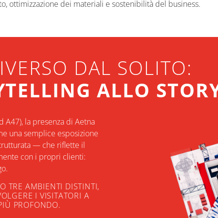
to, ottimizzazione dei materiali e sostenibilità del business.
IVERSO DAL SOLITO:
TELLING ALLO STOR
d A47), la presenza di Aetna
me una semplice esposizione
tturata — che riflette il
nte con i propri clienti:
go.
 TRE AMBIENTI DISTINTI,
LGERE I VISITATORI A
PIÙ PROFONDO.