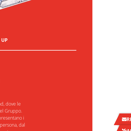
 UP
I
nd, dove le
del Gruppo.
presentano i
R
 persona, dal