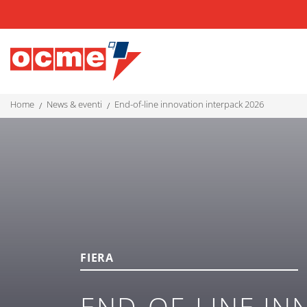
home
news & eventi
end-of-line innovation interpack 2026
FIERA
END-OF-LINE IN