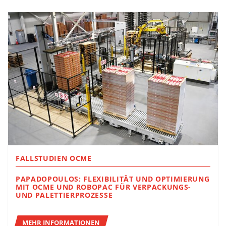
FALLSTUDIEN OCME
PAPADOPOULOS: FLEXIBILITÄT UND OPTIMIERUNG
MIT OCME UND ROBOPAC FÜR VERPACKUNGS-
UND PALETTIERPROZESSE
MEHR INFORMATIONEN