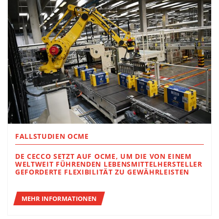
FALLSTUDIEN OCME
DE CECCO SETZT AUF OCME, UM DIE VON EINEM
WELTWEIT FÜHRENDEN LEBENSMITTELHERSTELLER
GEFORDERTE FLEXIBILITÄT ZU GEWÄHRLEISTEN
MEHR INFORMATIONEN