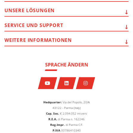
UNSERE
LÖSUNGEN
SERVICE
UND SUPPORT
WEITERE
INFORMATIONEN
SPRACHE ÄNDERN
Hedquarter:
Via del Popolo, 20/A
43122 - Parma (Italy)
Cap. Soc.
€
2.094.052
int.vers
R.E.A.
di Parma n. 162246
Reg.Impr.
di Parma C.F.
P.IVA
00786410340