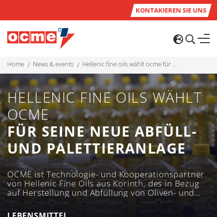
KONTAKIEREN SIE UNS
home
news & events
hellenic fine oils wählt ocme für seine neue abfüll- und palettieranlage
HELLENIC FINE OILS WÄHLT
OCME
FÜR SEINE NEUE ABFÜLL-
UND PALETTIERANLAGE
OCME ist Technologie- und Kooperationspartner
von Hellenic Fine Oils aus Korinth, des in Bezug
auf Herstellung und Abfüllung von Oliven- und
Samenöl führenden Unternehmens in
Griechenland.
LEBENSMITTEL