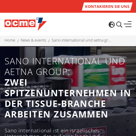
KONTAKIEREN SIE UNS
home
news & events
sano international und aetna group: zwei spitzenunternehmen in der tissue-branche arbeiten zusammen
SANO INTERNATIONAL UND
AETNA GROUP:
ZWEI
SPITZENUNTERNEHMEN IN
DER TISSUE-BRANCHE
ARBEITEN ZUSAMMEN
Sano international ist ein israelisches