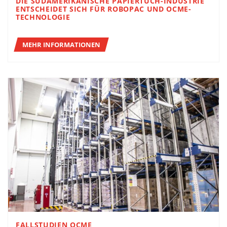
DIE SÜDAMERIKANISCHE PAPIERTUCH-INDUSTRIE
ENTSCHEIDET SICH FÜR ROBOPAC UND OCME-
TECHNOLOGIE
MEHR INFORMATIONEN
FALLSTUDIEN OCME