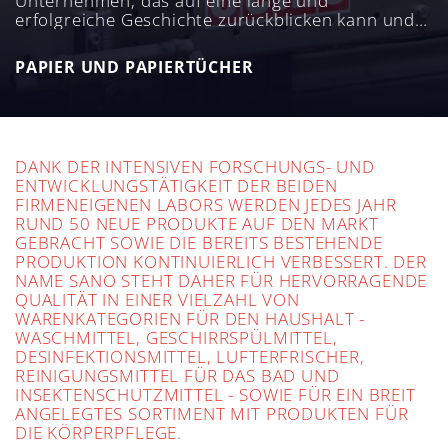
Unternehmen, das auf eine lange und
erfolgreiche Geschichte zurückblicken kann und
heute mehr als 500 Produkte für den Sektor
Home & Personal Care herstellt und weltweit
PAPIER UND PAPIERTÜCHER
vertreibt. Innovation, Nachhaltigkeit und Qualität
sind die Faktoren im Mittelpunkt der
Geschäftstätigkeit des Unternehmens, die in drei
Produktionswerken - in Israel und eines in
Rumänien - stattfindet.
DANK DER INTENSIVEN FORSCHUNGS- UND
ENTWICKLUNGSTÄTIGKEIT DER BEIDEN
FIRMENEIGENEN LABORS WERDEN JEDES JAHR
RUND 50 NEUE PRODUKTE AUF DEN MARKT
GEBRACHT SOWIE DIE BEREITS BESTEHENDE
PRODUKTION KONTINUIERLICH VERBESSERT. DER
NAME SANO STEHT DAHER FÜR HERVORRAGENDE
QUALITÄT IN EINER VIELZAHL VON
WARENKATEGORIEN FÜR DEN HAUSHALT -
WASCHMITTEL, GESCHIRRSPÜLMITTEL,
DESINFEKTIONSMITTEL, LUFTERFRISCHER,
REINIGUNGSMITTEL FÜR DAS BAD UND
INSEKTENSCHUTZMITTEL - SOWIE FÜR EIN BREIT
ANGELEGTES SORTIMENT MIT PRODUKTEN FÜR
DIE KÖRPERPFLEGE.