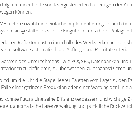
olgt mit einer Flotte von lasergesteuerten Fahrzeugen der Aur
 bewegen können.
E bieten sowohl eine einfache Implementierung als auch betrie
ystem ausgestattet, das keine Eingriffe innerhalb der Anlage e
hiedenen Reflektormasten innerhalb des Werks erkennen die Shu
rvisor-Software automatisch die Aufträge und Prioritätskriterie
 Geräten des Unternehmens - wie PCs, SPS, Datenbanken und E
rmationen zu definieren, zu überwachen, zu prognostizieren u
rund um die Uhr die Stapel leerer Paletten vom Lager zu den Pa
m Falle einer geringen Produktion oder einer Wartung der Linie
onnte Futura Line seine Effizienz verbessern und wichtige Zie
Paletten, automatische Lagerverwaltung und pünktliche Rückverfo