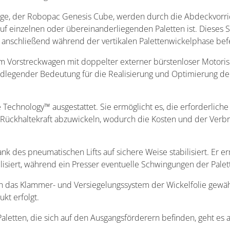
ge, der Robopac Genesis Cube, werden durch die Abdeckvorricht
f einzelnen oder übereinanderliegenden Paletten ist. Dieses S
 anschließend während der vertikalen Palettenwickelphase befe
 Vorstreckwagen mit doppelter externer bürstenloser Motoris
undlegender Bedeutung für die Realisierung und Optimierung de
Technology™ ausgestattet. Sie ermöglicht es, die erforderliche 
Rückhaltekraft abzuwickeln, wodurch die Kosten und der Verbra
 des pneumatischen Lifts auf sichere Weise stabilisiert. Er er
ilisiert, während ein Presser eventuelle Schwingungen der Pa
h das Klammer- und Versiegelungssystem der Wickelfolie gewäh
kt erfolgt.
Paletten, die sich auf den Ausgangsförderern befinden, geht e