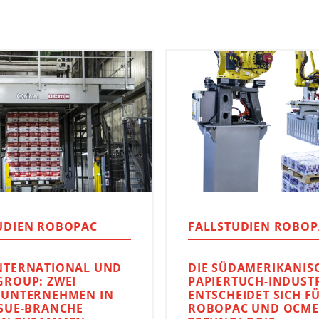
UDIEN ROBOPAC
FALLSTUDIEN ROBOP
NTERNATIONAL UND
DIE SÜDAMERIKANIS
GROUP: ZWEI
PAPIERTUCH-INDUST
NUNTERNEHMEN IN
ENTSCHEIDET SICH F
SSUE-BRANCHE
ROBOPAC UND OCME