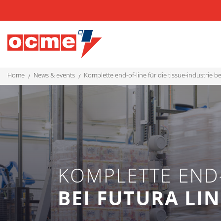
home
news & events
komplette end-of-line für die tissue-industrie bei
KOMPLETTE END-
BEI FUTURA LIN