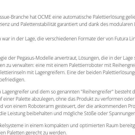
Tissue-Branche hat OCME eine automatische Palettierlösung gel
ffizienz und Palettenstabilität garantiert und dank des modulare
ar in der Lage, die verschiedenen Formate der von Futura Line
.
gie der Pegasus-Modelle anvertraut, Lösungen, die in der Lage
chen zu verwalten: eine mit einem Palettierroboter mit Reiheng
ettierinseln mit Lagengreifern. Eine der beiden Palettierlösung
befriedigen.
agengreifer und dem so genannten "Reihengreifer" besteht dari
 einer Palette abzulegen, ohne das Produkt zu verformen oder
 wird von einem Roboterarm gesteuert, der die ankommenden 
die Leistung beibehalten und mögliche Stöße oder Spannungen
kelsysteme in einem kompakten und optimierten Raum bereitg
 den Paletten gerecht zu werden.