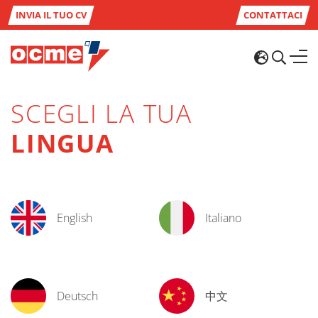
INVIA IL TUO CV
CONTATTACI
SCEGLI LA TUA
LINGUA
English
Italiano
Deutsch
中文