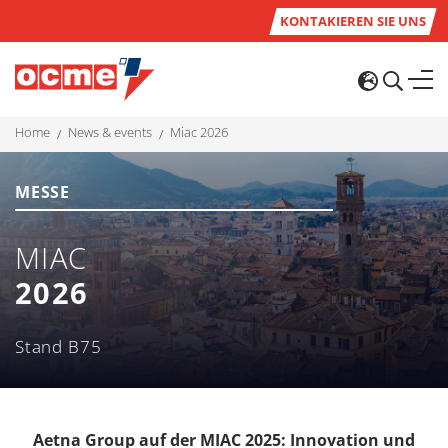
KONTAKIEREN SIE UNS
home
news & events
miac 2026
MESSE
MIAC
2026
Stand B75
Aetna Group auf der MIAC 2025: Innovation und