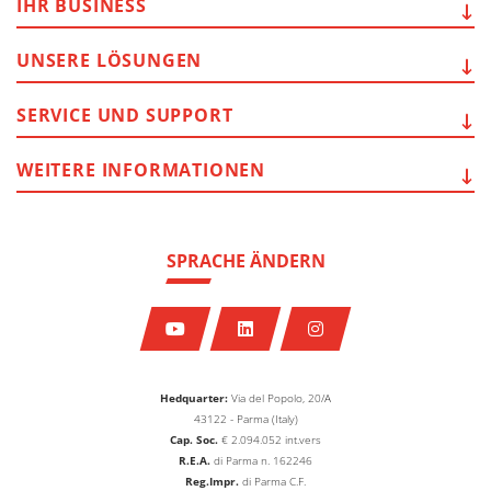
IHR
BUSINESS
UNSERE
LÖSUNGEN
SERVICE
UND SUPPORT
WEITERE
INFORMATIONEN
SPRACHE ÄNDERN
Hedquarter:
Via del Popolo, 20/A
43122 - Parma (Italy)
Cap. Soc.
€
2.094.052
int.vers
R.E.A.
di Parma n. 162246
Reg.Impr.
di Parma C.F.